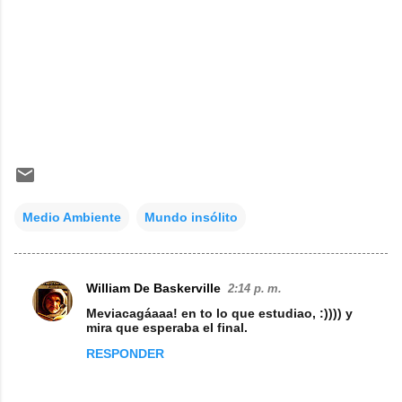
Medio Ambiente
Mundo insólito
William De Baskerville
2:14 p. m.
C
Meviacagáaaa! en to lo que estudiao, :)))) y
o
mira que esperaba el final.
m
RESPONDER
e
n