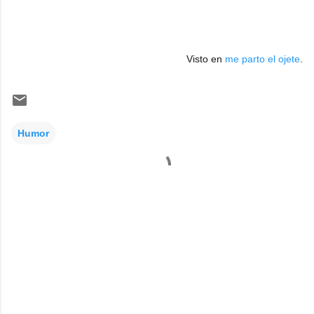
Visto en
me parto el ojete
.
Humor
C
o
m
e
n
t
a
r