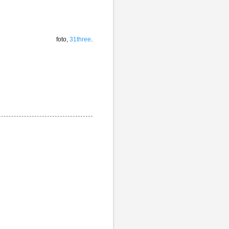
foto,
31three
.