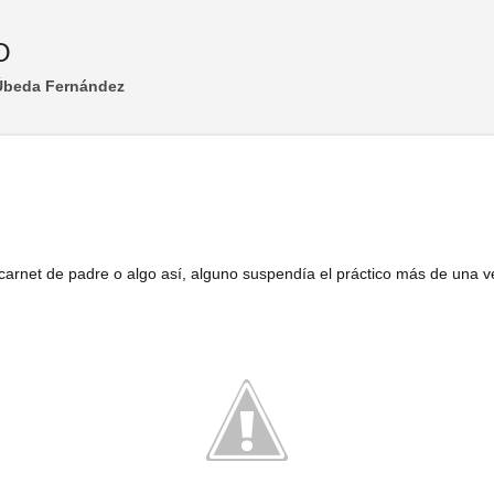
Ir al contenido principal
O
 Úbeda Fernández
 carnet de padre o algo así, alguno suspendía el práctico más de una ve