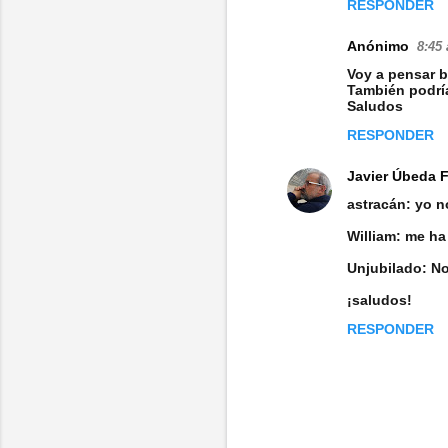
RESPONDER
r
Anónimo
8:45 
i
Voy a pensar b
o
También podría
Saludos
s
RESPONDER
Javier Úbeda 
astracán: yo no
William: me ha 
Unjubilado: No 
¡saludos!
RESPONDER