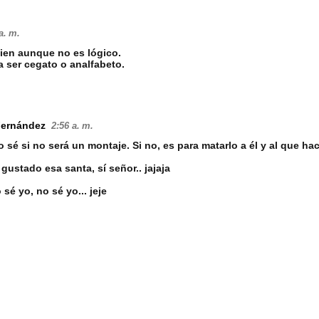
a. m.
ien aunque no es lógico.
 ser cegato o analfabeto.
Fernández
2:56 a. m.
 sé si no será un montaje. Si no, es para matarlo a él y al que hací
gustado esa santa, sí señor.. jajaja
sé yo, no sé yo... jeje