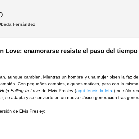
Ir al contenido principal
O
 Úbeda Fernández
 In Love: enamorarse resiste el paso del tiempo
n, aunque cambien. Mientras un hombre y una mujer pisen la faz de l
 también. Con pequeños cambios, algunos matices, pero con la misma 
Help Falling In Love
de Elvis Presley (
aquí tenéis la letra
) no sólo res
, se adapta y se convierte en un nuevo clásico generación tras genera
ersión de Elvis Presley: