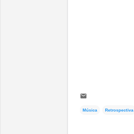
Música
Retrospectiva
C