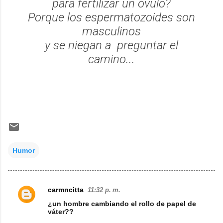
para fertilizar un óvulo?
Porque los espermatozoides son
masculinos
y se niegan a preguntar el
camino...
Humor
carmncitta
11:32 p. m.
C
¿un hombre cambiando el rollo de papel de
o
váter??