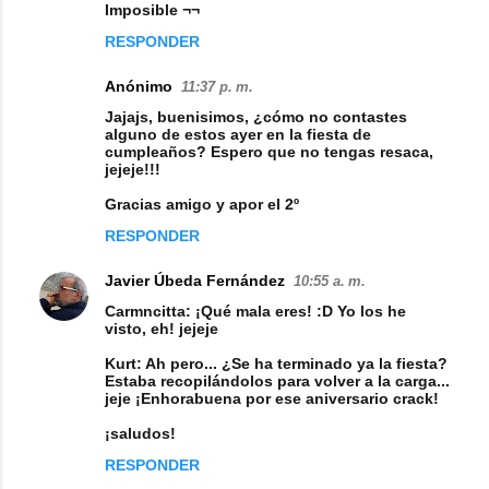
m
Imposible ¬¬
e
RESPONDER
n
Anónimo
11:37 p. m.
t
Jajajs, buenisimos, ¿cómo no contastes
a
alguno de estos ayer en la fiesta de
cumpleaños? Espero que no tengas resaca,
r
jejeje!!!
i
Gracias amigo y apor el 2º
o
RESPONDER
s
Javier Úbeda Fernández
10:55 a. m.
Carmncitta: ¡Qué mala eres! :D Yo los he
visto, eh! jejeje
Kurt: Ah pero... ¿Se ha terminado ya la fiesta?
Estaba recopilándolos para volver a la carga...
jeje ¡Enhorabuena por ese aniversario crack!
¡saludos!
RESPONDER