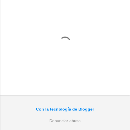
P
u
b
l
Con la tecnología de Blogger
i
c
a
Denunciar abuso
r
u