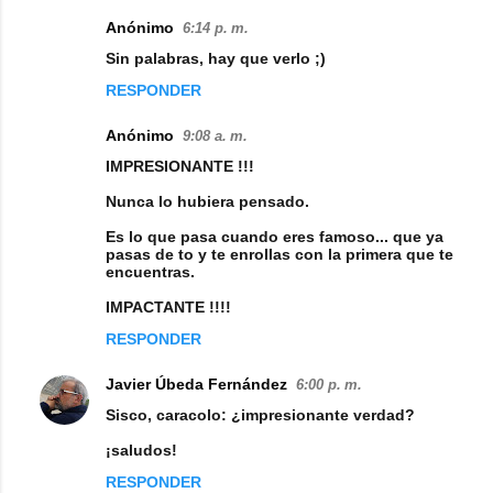
Anónimo
6:14 p. m.
C
Sin palabras, hay que verlo ;)
o
RESPONDER
m
e
Anónimo
9:08 a. m.
n
IMPRESIONANTE !!!
t
Nunca lo hubiera pensado.
a
Es lo que pasa cuando eres famoso... que ya
pasas de to y te enrollas con la primera que te
r
encuentras.
i
IMPACTANTE !!!!
o
RESPONDER
s
Javier Úbeda Fernández
6:00 p. m.
Sisco, caracolo: ¿impresionante verdad?
¡saludos!
RESPONDER