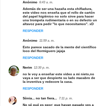
Anónimo
6:43 a. m.
C
Además de ser una hazaña esta chifladura,
o
este video nos enseña que el rollo de cartón
del papel higiénico no solo sirve para hacer
m
una trompeta rudimentaria o en su defecto un
altavoz para pedir "lo que necesitamos". xD
e
RESPONDER
n
t
Anónimo
11:59 a. m.
a
Esto parece sacado de la mente del científico
loco del Hormiguero jajaja
r
i
RESPONDER
o
Nerim
12:30 p. m.
s
no le voy a enseñar este video a mi nieto,no
vaya a ser que despierte su lado macabro de
la inventiva y redecore la casa.
RESPONDER
Sònia... no tan fiera...
7:11 p. m.
No sé qué es peor: que hayan pasado ves a