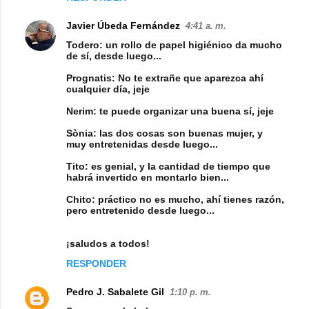
Javier Úbeda Fernández
4:41 a. m.
Todero: un rollo de papel higiénico da mucho
de sí, desde luego...
Prognatis: No te extrañe que aparezca ahí
cualquier día, jeje
Nerim: te puede organizar una buena sí, jeje
Sònia: las dos cosas son buenas mujer, y
muy entretenidas desde luego...
Tito: es genial, y la cantidad de tiempo que
habrá invertido en montarlo bien...
Chito: práctico no es mucho, ahí tienes razón,
pero entretenido desde luego...
¡saludos a todos!
RESPONDER
Pedro J. Sabalete Gil
1:10 p. m.