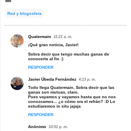
Red y blogosfera
Quatermain
11:21 a. m.
C
¡Qué gran noticia, Javier!
o
Sobra decir que tengo muchas ganas de
m
conocerte al fin :)
e
RESPONDER
n
Javier Úbeda Fernández
4:13 p. m.
t
Todo llega Quatermain. Sobra decir que las
a
ganas son mutuas, claro.
Pues vayamos y vayamos hasta que no nos
r
conozcamos... ¿o cómo era el refrán? :D Lo
i
estudiaremos in situ jajaja
o
RESPONDER
s
Anónimo
10:51 p. m.