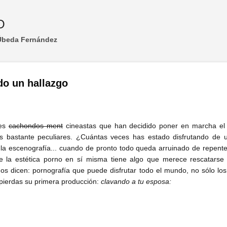
Ir al contenido principal
O
 Úbeda Fernández
do un hallazgo
res
cachondos ment
cineastas que han decidido poner en marcha el
s bastante peculiares. ¿Cuántas veces has estado disfrutando de u
ia, la escenografía... cuando de pronto todo queda arruinado de repen
e la estética porno en sí misma tiene algo que merece rescatarse 
os dicen: pornografía que puede disfrutar todo el mundo, no sólo los
 pierdas su primera producción:
clavando a tu esposa: