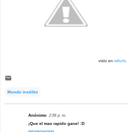
visto en
wtfurls
.
Mundo insólito
Anónimo
2:58 p. m.
C
¡Que el mas rapido gane! :D
o