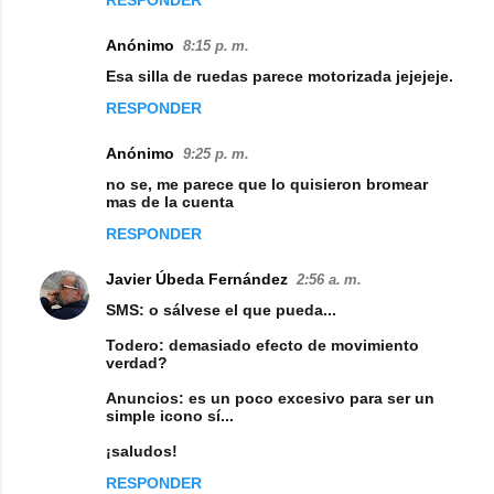
RESPONDER
m
e
Anónimo
8:15 p. m.
n
Esa silla de ruedas parece motorizada jejejeje.
t
RESPONDER
a
Anónimo
9:25 p. m.
r
no se, me parece que lo quisieron bromear
i
mas de la cuenta
o
RESPONDER
s
Javier Úbeda Fernández
2:56 a. m.
SMS: o sálvese el que pueda...
Todero: demasiado efecto de movimiento
verdad?
Anuncios: es un poco excesivo para ser un
simple icono sí...
¡saludos!
RESPONDER