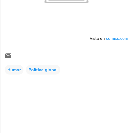
Vista en
comics.com
Humor
Política global
C
o
m
e
n
t