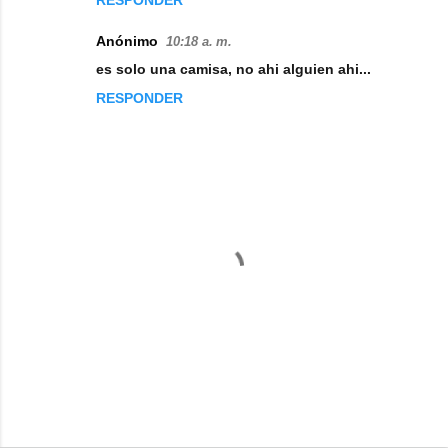
RESPONDER
m
e
Anónimo
10:18 a. m.
n
es solo una camisa, no ahi alguien ahi...
t
RESPONDER
a
r
i
o
s
P