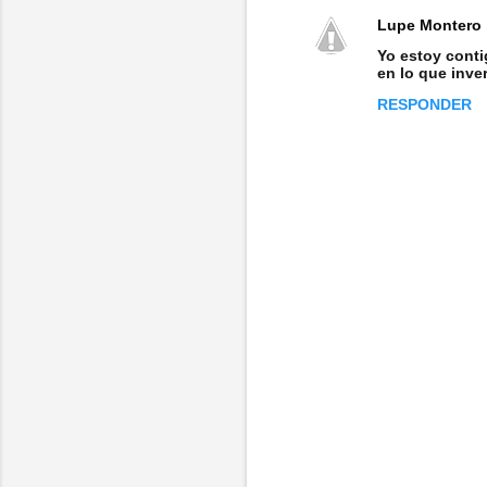
Lupe Montero
C
Yo estoy conti
o
en lo que inve
m
RESPONDER
e
n
t
a
r
i
o
s
P