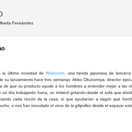
Ir al contenido principal
O
 Úbeda Fernández
no
a
la última novedad de
Wishroom
, una tienda japonesa de lencerí
e su lanzamiento hace tres semanas. Akiko Okunomiya, director ejecuti
za de que su producto ayude a los hombres a entender mejor a las m
un día trabajando fuera, un imbécil gritando desde el sofá que dónd
ciando cada rincón de la casa, sí que ayudarían a según qué
homb
ho, o nos han inoculado el virus de la gilipollez desde el espacio exter