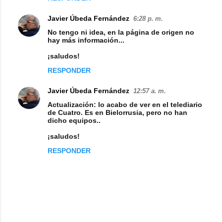
e
Javier Úbeda Fernández
6:28 p. m.
n
No tengo ni idea, en la página de origen no
t
hay más información...
a
¡saludos!
r
RESPONDER
i
Javier Úbeda Fernández
12:57 a. m.
o
Actualización: lo acabo de ver en el telediario
s
de Cuatro. Es en Bielorrusia, pero no han
dicho equipos..
¡saludos!
RESPONDER