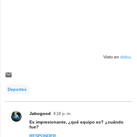
Visto en
didou
.
Deportes
Jabogood
4:18 p. m.
C
Es impresionante, ¿qué equipo es? ¿cuándo
o
fue?
m
RESPONDER