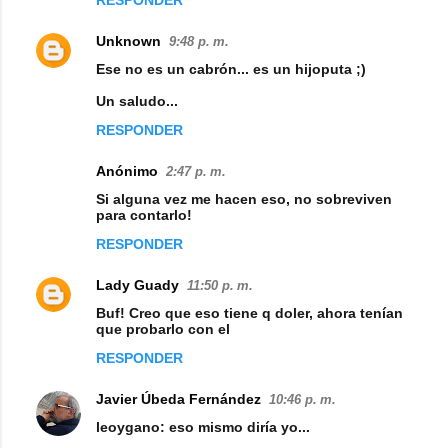
RESPONDER
m
e
Unknown
9:48 p. m.
n
Ese no es un cabrón... es un hijoputa ;)
t
Un saludo...
a
RESPONDER
r
Anónimo
2:47 p. m.
i
Si alguna vez me hacen eso, no sobreviven
o
para contarlo!
s
RESPONDER
Lady Guady
11:50 p. m.
Buf! Creo que eso tiene q doler, ahora tenían
que probarlo con el
RESPONDER
Javier Úbeda Fernández
10:46 p. m.
leoygano: eso mismo diría yo...