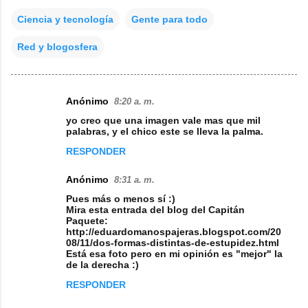
Ciencia y tecnología
Gente para todo
Red y blogosfera
Anónimo
8:20 a. m.
C
yo creo que una imagen vale mas que mil
o
palabras, y el chico este se lleva la palma.
m
RESPONDER
e
Anónimo
8:31 a. m.
n
Pues más o menos sí :)
t
Mira esta entrada del blog del Capitán
Paquete:
a
http://eduardomanospajeras.blogspot.com/20
08/11/dos-formas-distintas-de-estupidez.html
r
Está esa foto pero en mi opinión es "mejor" la
i
de la derecha :)
o
RESPONDER
s