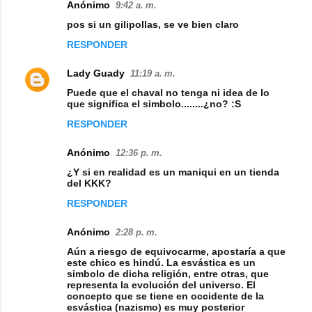
Anónimo
9:42 a. m.
pos si un gilipollas, se ve bien claro
RESPONDER
Lady Guady
11:19 a. m.
Puede que el chaval no tenga ni idea de lo
que significa el simbolo........¿no? :S
RESPONDER
Anónimo
12:36 p. m.
¿Y si en realidad es un maniqui en un tienda
del KKK?
RESPONDER
Anónimo
2:28 p. m.
Aún a riesgo de equivocarme, apostaría a que
este chico es hindú. La esvástica es un
simbolo de dicha religión, entre otras, que
representa la evolución del universo. El
concepto que se tiene en occidente de la
esvástica (nazismo) es muy posterior