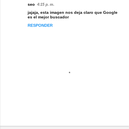
seo
4:15 p. m.
jajaja, esta imagen nos deja claro que Google
es el mejor buscador
RESPONDER
P
u