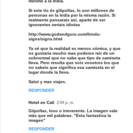
mínimo a la India.
Si este tio és gilipollas, lo son millones de
personas en la India por la misma razón. Si
realmente pensarais así, aparte de ser
ignorantes seriais idiotas
http://www.godandguru.com/hindu-
signs/signs.html
Ya sé que la realidad es menos cómica, y que
os gustaria mucho mas poderos reir de un
subnormal que no sabe que tipo de camiseta
lleva. Pero resulta que sois vosotros los que
no sabeis que significa esa camiseta en el
lugar donde la lleva.
Salut y mas viajes.
RESPONDER
Hotel en Cali
2:54 p. m.
Giipollas, loco o irreverente. La imagen vale
más que mil palabras. "Esta fantastica la
imagen"
RESPONDER