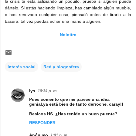
la crisis te está asfixiando un poquito, prueba si alguien puede
dártelo. Si estás haciendo limpieza, has cambiado algún mueble,
o has renovado cualquier cosa, piensaló antes de tirarlo a la
basura: tal vez puedas echar una mano a alguien.
Nolotiro
Interés social
Red y blogosfera
lys
10:34 p. m.
C
Pues comento que me parece una idea
o
genial,ya está bien de tanto derroche, caray!!
m
Besicos HS. ¿Has tenido un buen puente?
e
RESPONDER
n
Anónimo
1:01 p. m.