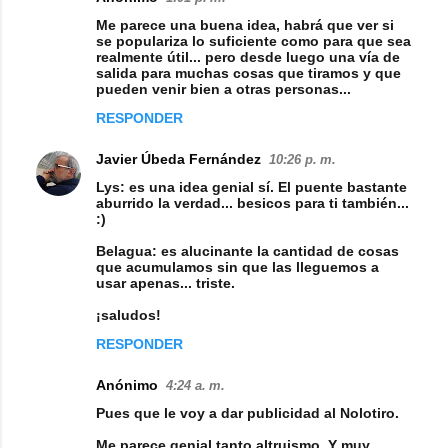
t
Me parece una buena idea, habrá que ver si
a
se populariza lo suficiente como para que sea
realmente útil... pero desde luego una vía de
r
salida para muchas cosas que tiramos y que
i
pueden venir bien a otras personas...
o
RESPONDER
s
Javier Úbeda Fernández
10:26 p. m.
Lys: es una idea genial sí. El puente bastante
aburrido la verdad... besicos para ti también...
:)
Belagua: es alucinante la cantidad de cosas
que acumulamos sin que las lleguemos a
usar apenas... triste.
¡saludos!
RESPONDER
Anónimo
4:24 a. m.
Pues que le voy a dar publicidad al Nolotiro.
Me parece genial tanto altruismo. Y muy