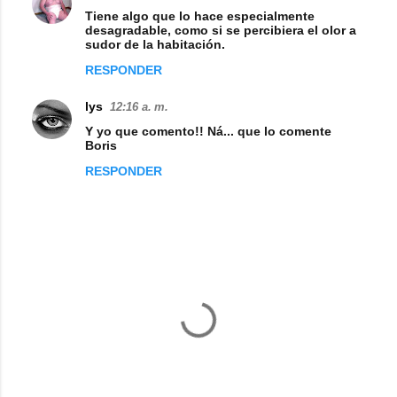
C
Tiene algo que lo hace especialmente
o
desagradable, como si se percibiera el olor a
sudor de la habitación.
m
RESPONDER
e
n
lys
12:16 a. m.
t
Y yo que comento!! Ná... que lo comente
Boris
a
RESPONDER
r
i
o
s