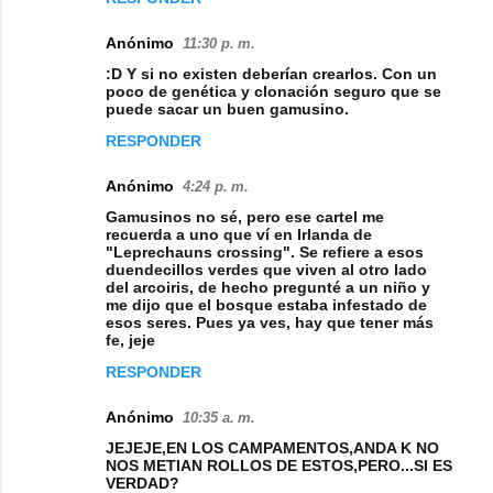
n
t
Anónimo
11:30 p. m.
a
:D Y si no existen deberían crearlos. Con un
poco de genética y clonación seguro que se
r
puede sacar un buen gamusino.
i
RESPONDER
o
s
Anónimo
4:24 p. m.
Gamusinos no sé, pero ese cartel me
recuerda a uno que ví en Irlanda de
"Leprechauns crossing". Se refiere a esos
duendecillos verdes que viven al otro lado
del arcoiris, de hecho pregunté a un niño y
me dijo que el bosque estaba infestado de
esos seres. Pues ya ves, hay que tener más
fe, jeje
RESPONDER
Anónimo
10:35 a. m.
JEJEJE,EN LOS CAMPAMENTOS,ANDA K NO
NOS METIAN ROLLOS DE ESTOS,PERO...SI ES
VERDAD?