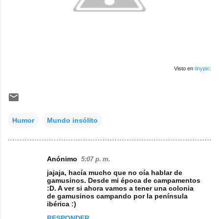
Visto en
tinypic
.
Humor
Mundo insólito
Anónimo
5:07 p. m.
C
jajaja, hacía mucho que no oía hablar de
o
gamusinos. Desde mi época de campamentos
:D. A ver si ahora vamos a tener una colonia
m
de gamusinos campando por la península
ibérica :)
e
RESPONDER