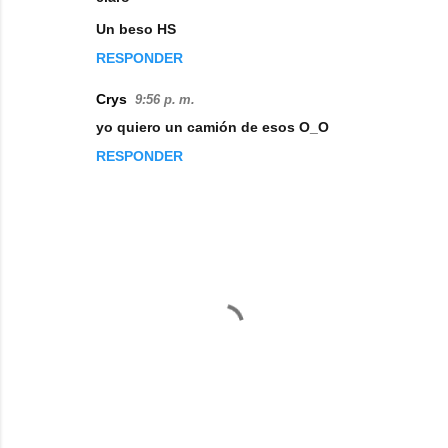
m
Un beso HS
e
RESPONDER
n
Crys
9:56 p. m.
t
yo quiero un camión de esos O_O
a
RESPONDER
r
i
o
s