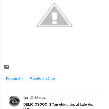
Fotografía
Mundo insólito
lys
12:19 a. m.
C
DELICIOSOOO!!! Tan chiquitín, al lado de,
o
claro