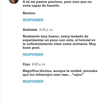
A mi me parece precioso, pero creo que no
o
seria capaz de hacerlo.
m
Besitos.
e
RESPONDER
n
Anónimo
6:35 p. m.
t
Realmente muy bueno, estoy tentado de
a
experimentar un poco con esto, el tutorial es
lo suficientemente claro como animarse. Muy
r
buen post.
i
RESPONDER
o
s
Crys
6:42 a. m.
Magnífica técnica, aunque la verdad, pensaba
que los infrarrojos eran mas... "rojos"
RESPONDER