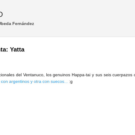
Ir al contenido principal
O
 Úbeda Fernández
ta: Yatta
cionales del Ventanuco, los genuinos Happa-tai y sus seis cuerpazos
n con argentinos y otra con suecos...
:g