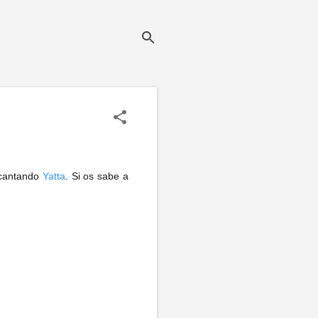
 cantando
Yatta
. Si os sabe a