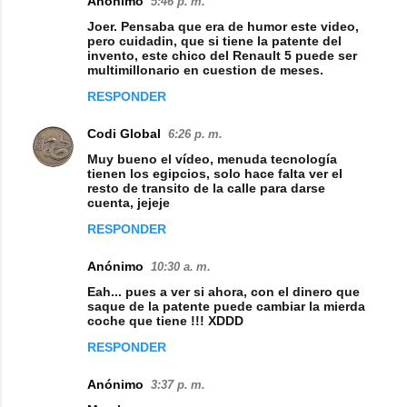
Anónimo
5:46 p. m.
C
Joer. Pensaba que era de humor este video,
o
pero cuidadin, que si tiene la patente del
invento, este chico del Renault 5 puede ser
m
multimillonario en cuestion de meses.
e
RESPONDER
n
Codi Global
6:26 p. m.
t
Muy bueno el vídeo, menuda tecnología
a
tienen los egipcios, solo hace falta ver el
resto de transito de la calle para darse
r
cuenta, jejeje
i
RESPONDER
o
s
Anónimo
10:30 a. m.
Eah... pues a ver si ahora, con el dinero que
saque de la patente puede cambiar la mierda
coche que tiene !!! XDDD
RESPONDER
Anónimo
3:37 p. m.