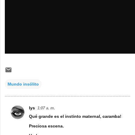
Mundo insólito
lys
1:07 a. m.
C
Qué grande es el instinto maternal, caramba!
o
Preciosa escena.
m