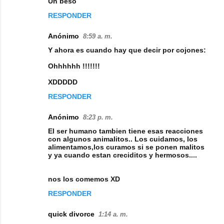
Un beso
e
RESPONDER
n
t
Anónimo
8:59 a. m.
a
Y ahora es cuando hay que decir por cojones:
r
Ohhhhhh !!!!!!!
i
XDDDDD
o
RESPONDER
s
Anónimo
8:23 p. m.
El ser humano tambien tiene esas reacciones
con algunos animalitos.. Los cuidamos, los
alimentamos,los curamos si se ponen malitos
y ya cuando estan creciditos y hermosos....
nos los comemos XD
RESPONDER
quick divorce
1:14 a. m.