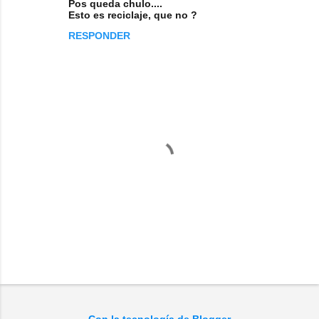
Pos queda chulo....
o
Esto es reciclaje, que no ?
m
RESPONDER
e
n
t
a
r
i
o
s
P
u
b
l