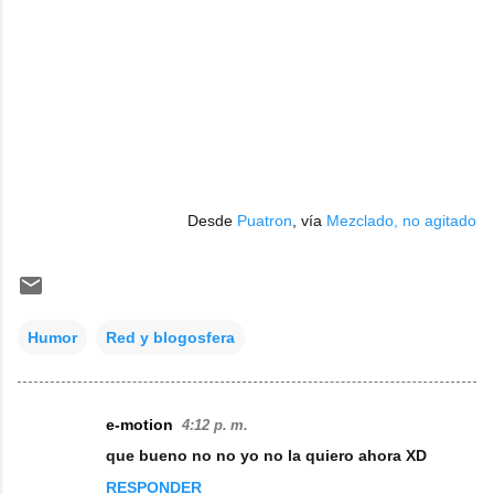
Desde
Puatron
, vía
Mezclado, no agitado
Humor
Red y blogosfera
e-motion
4:12 p. m.
C
que bueno no no yo no la quiero ahora XD
o
RESPONDER