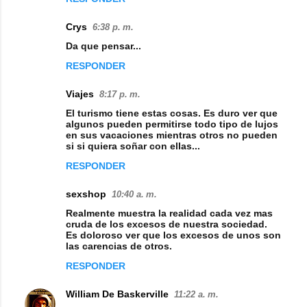
a
Crys
6:38 p. m.
r
Da que pensar...
i
RESPONDER
o
s
Viajes
8:17 p. m.
El turismo tiene estas cosas. Es duro ver que
algunos pueden permitirse todo tipo de lujos
en sus vacaciones mientras otros no pueden
si si quiera soñar con ellas...
RESPONDER
sexshop
10:40 a. m.
Realmente muestra la realidad cada vez mas
cruda de los excesos de nuestra sociedad.
Es doloroso ver que los excesos de unos son
las carencias de otros.
RESPONDER
William De Baskerville
11:22 a. m.