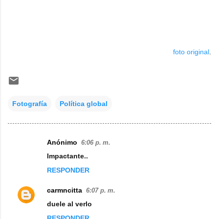
foto original
.
Fotografía
Política global
Anónimo
6:06 p. m.
C
Impactante..
o
RESPONDER
m
e
carmncitta
6:07 p. m.
n
duele al verlo
t
RESPONDER