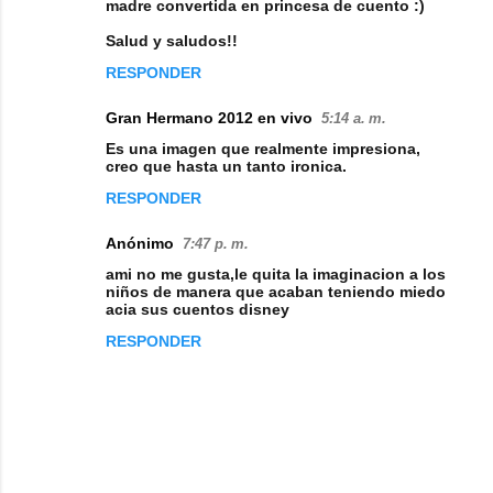
o
madre convertida en princesa de cuento :)
m
Salud y saludos!!
e
RESPONDER
n
Gran Hermano 2012 en vivo
5:14 a. m.
t
Es una imagen que realmente impresiona,
a
creo que hasta un tanto ironica.
r
RESPONDER
i
Anónimo
7:47 p. m.
o
ami no me gusta,le quita la imaginacion a los
s
niños de manera que acaban teniendo miedo
acia sus cuentos disney
RESPONDER