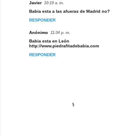
Javier
10:19 a. m.
C
Babia esta a las afueras de Madrid no?
o
RESPONDER
m
e
Anónimo
11:34 p. m.
n
Babia esta en León
http://www.piedrafitadebabia.com
t
RESPONDER
a
r
i
o
s