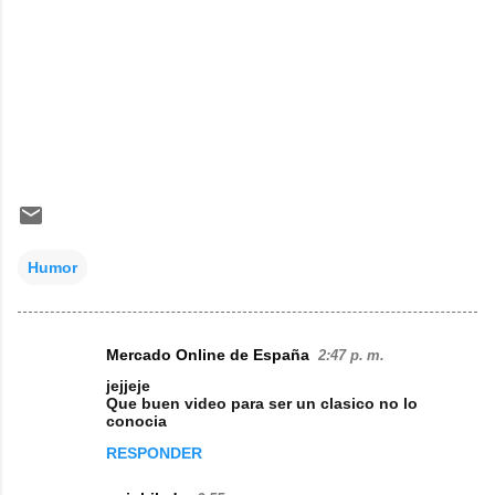
Humor
Mercado Online de España
2:47 p. m.
C
jejjeje
o
Que buen video para ser un clasico no lo
conocia
m
RESPONDER
e
n