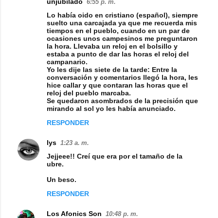
unjubilado
6:55 p. m.
t
Lo había oido en cristiano (español), siempre
suelto una carcajada ya que me recuerda mis
a
tiempos en el pueblo, cuando en un par de
ocasiones unos campesinos me preguntaron
r
la hora. Llevaba un reloj en el bolsillo y
i
estaba a punto de dar las horas el reloj del
campanario.
o
Yo les dije las siete de la tarde: Entre la
conversación y comentarios llegó la hora, les
s
hice callar y que contaran las horas que el
reloj del pueblo marcaba.
Se quedaron asombrados de la precisión que
mirando al sol yo les había anunciado.
RESPONDER
lys
1:23 a. m.
Jejjeee!! Creí que era por el tamaño de la
ubre.
Un beso.
RESPONDER
Los Afonics Son
10:48 p. m.