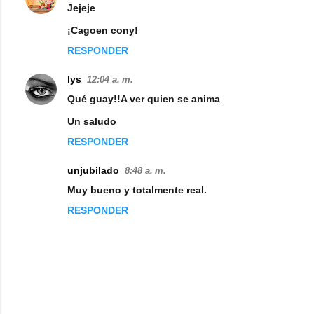
Jejeje
o
¡Cagoen cony!
m
RESPONDER
e
n
lys
12:04 a. m.
t
Qué guay!!A ver quien se anima
a
Un saludo
r
RESPONDER
i
unjubilado
8:48 a. m.
o
Muy bueno y totalmente real.
s
RESPONDER