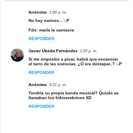
Anónimo
1:00 p. m.
C
No hay narices... :-P
o
Fdo: maría la cantaora
m
RESPONDER
e
n
Javier Úbeda Fernández
1:29 p. m.
t
Si me empezáis a picar, habrá que escanciar
el tarro de las esencias. ¿O era destapar..? :-P
a
RESPONDER
r
i
Anónimo
6:21 p. m.
o
Tendría su propia banda musical? Quizás se
llamaban los frikicerebrines XD
s
RESPONDER