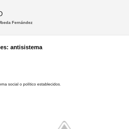
Ir al contenido principal
O
 Úbeda Fernández
les: antisistema
tema social o político establecidos.