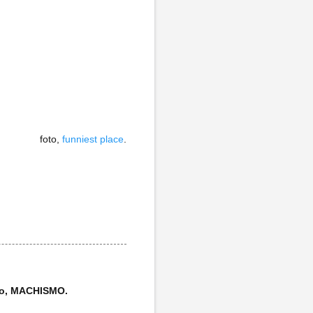
foto,
funniest place
.
ido, MACHISMO.