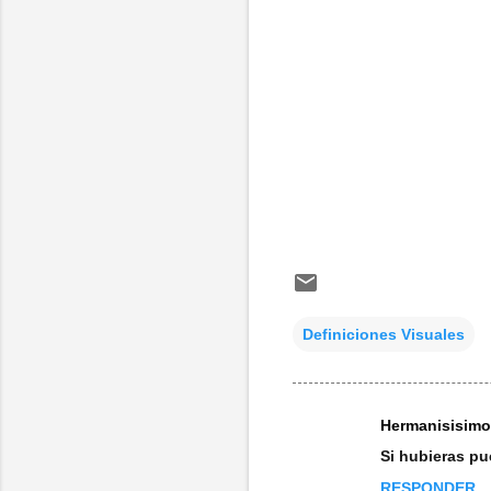
Definiciones Visuales
Hermanisisimo
C
Si hubieras pu
o
RESPONDER