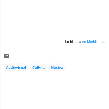
La historia
en Meridianos
.
Audiovisual
Cultura
Música
C
o
m
e
n