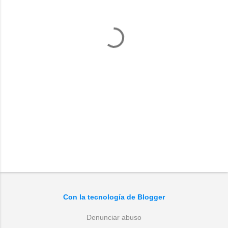
t
a
r
i
o
s
Con la tecnología de Blogger
Denunciar abuso