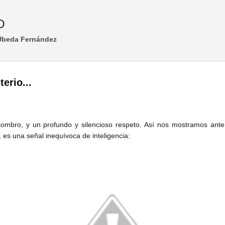
Ir al contenido principal
O
 Úbeda Fernández
erio...
sombro, y un profundo y silencioso respeto. Así nos mostramos ante
 es una señal inequívoca de inteligencia: