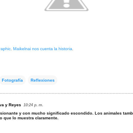
raphic
.
Maikelnai nos cuenta la historia
.
Fotografía
Reflexiones
va y Reyes
10:24 p. m.
esionante y con mucho significado escondido. Los animales tamb
oto que lo muestra claramente.