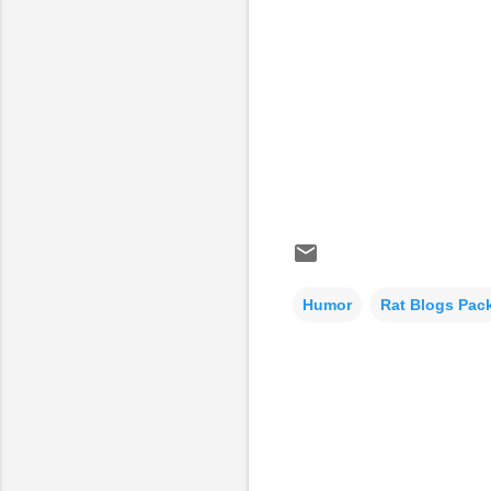
Humor
Rat Blogs Pac
C
o
m
e
n