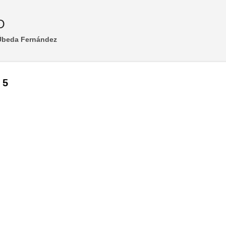
Ir al contenido principal
O
 Úbeda Fernández
 5