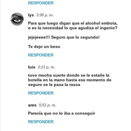
m
RESPONDER
e
lys
3:38 p. m.
n
Para que luego digan que el alcohol embota,
t
o es la necesidad lo que agudiza el ingenio?
a
jejejeeee!!! Seguro que lo segundo!
r
Te dejo un beso
i
RESPONDER
o
s
luis
3:13 p. m.
tuvo mucha suerte donde se le estañe la
botella en la mano hasta ese momento de
seguro se le pasa la rasca
RESPONDER
ares
5:51 p. m.
Parecía que no lo iba a conseguir
RESPONDER