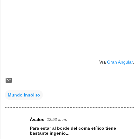
Vía
Gran Angular
.
Mundo insólito
Ávalos
12:53 a. m.
C
Para estar al borde del coma etílico tiene
o
bastante ingenio...