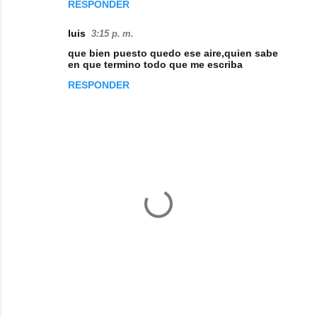
m
RESPONDER
e
luis
3:15 p. m.
n
que bien puesto quedo ese aire,quien sabe
t
en que termino todo que me escriba
a
RESPONDER
r
i
o
s