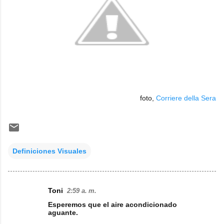
foto,
Corriere della Sera
Definiciones Visuales
Toni
2:59 a. m.
C
Esperemos que el aire acondicionado
o
aguante.