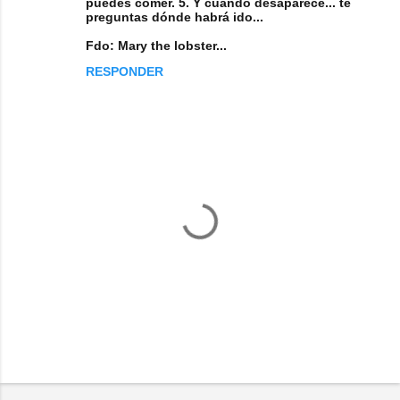
puedes comer. 5. Y cuando desaparece... te
n
preguntas dónde habrá ido...
t
Fdo: Mary the lobster...
a
RESPONDER
r
i
o
s
P
u