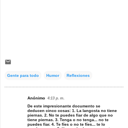
Gente para todo
Humor
Reflexiones
Anónimo
4:13 p. m.
C
De este impresionante documento se
o
deducen cinco cosas: 1. La langosta no tiene
piernas. 2. No te puedes fiar de algo que no
m
tiene piernas. 3. Tenga o no tenga... no te
puedes fiar. 4. Te fíes o no te fíes... te lo
e