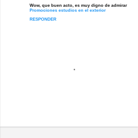
Wow, que buen acto, es muy digno de admirar
Promociones estudios en el exterior
RESPONDER
P
u
b