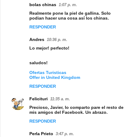
e
bolas chinas
1:07 p. m.
n
Realmente pone la piel de gallina. Solo
podian hacer una cosa así los chinas.
t
RESPONDER
a
r
Andres
10:36 p. m.
i
Lo mejor! perfecto!
o
saludos!
s
Ofertas Turisticas
Offer in United Kingdom
RESPONDER
Felicituri
11:35 a. m.
Precioso, Javier, lo comparto pare el resto de
mis amigos del Facebook. Un abrazo.
RESPONDER
Perla Prieto
3:47 p. m.