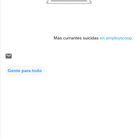
Más currantes suicidas
en employscoop
.
Gente para todo
C
o
m
e
n
t
a