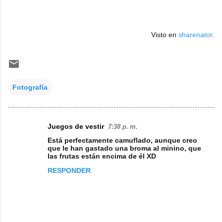
Visto en
sharenator
.
Fotografía
Juegos de vestir
7:38 p. m.
C
Está perfectamente camuflado, aunque creo
o
que le han gastado una broma al minino, que
las frutas están encima de él XD
m
RESPONDER
e
n
t
a