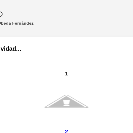
Ir al contenido principal
O
 Úbeda Fernández
vidad...
1
2