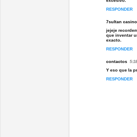
excesivo.
m
RESPONDER
e
7sultan casino
n
jejeje recorde
t
que inventar u
exacto.
a
RESPONDER
r
i
contactos
5:18
o
Y eso que la p
s
RESPONDER