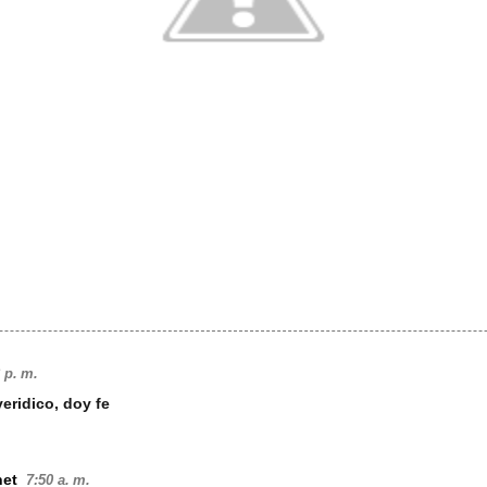
 p. m.
eridico, doy fe
net
7:50 a. m.