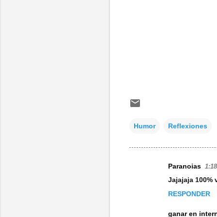
Humor
Reflexiones
Paranoias
1:18
C
Jajajaja 100% v
o
RESPONDER
m
e
ganar en inter