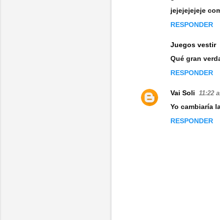
n
jejejejejeje c
t
RESPONDER
a
Juegos vestir
r
Qué gran verda
i
RESPONDER
o
s
Vai Soli
11:22 a
Yo cambiaría l
RESPONDER