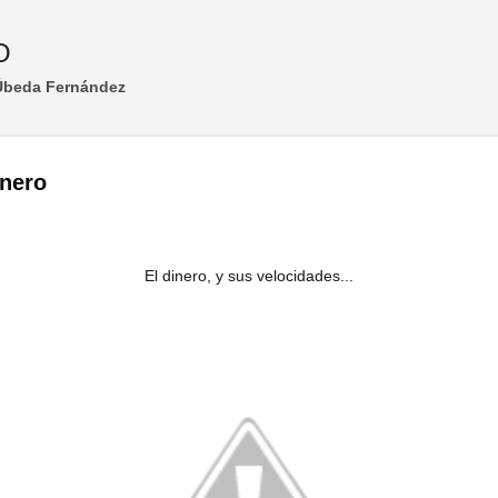
Ir al contenido principal
O
 Úbeda Fernández
inero
El dinero, y sus velocidades...