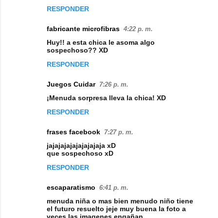
RESPONDER
fabricante microfibras
4:22 p. m.
Huy!! a esta chica le asoma algo
sospechoso?? XD
RESPONDER
Juegos Cuidar
7:26 p. m.
¡Menuda sorpresa lleva la chica! XD
RESPONDER
frases facebook
7:27 p. m.
jajajajajajajajajaja xD
que sospechoso xD
RESPONDER
escaparatismo
6:41 p. m.
menuda niña o mas bien menudo niño tiene
el futuro resuelto jeje muy buena la foto a
veces las imagenes engañan