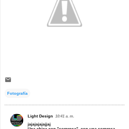
Fotografía
Light Design
10:41 a. m.
C
jajajajajajjaj
o
Una chica con "sorpresa", con una sorpresa