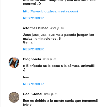
enorme! :D
m
________________________________
http://www.blogdecamisetas.com/
e
RESPONDER
n
t
reformas bilbao
4:24 p. m.
a
Juas juas juas, que mala pasada juegan las
malas iluminaciones :S
r
Genial!
i
RESPONDER
o
s
Blogboreta
4:35 p. m.
¡¡ El trípode se le pone a la cámara, animal!!!
;)
bss
RESPONDER
Codi Global
9:43 p. m.
Eso es debido a la mente sucia que tenemos!!
jejeje