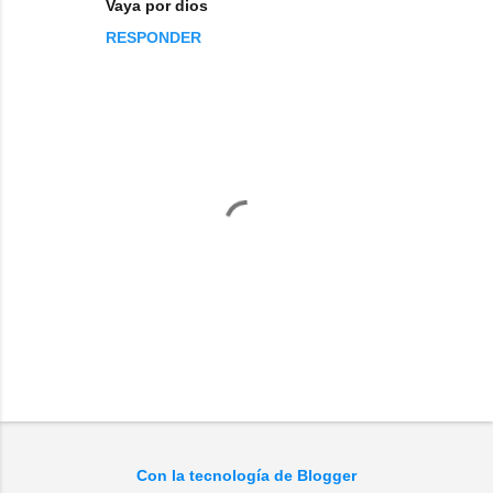
Vaya por dios
RESPONDER
P
u
b
l
Con la tecnología de Blogger
i