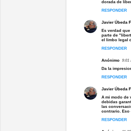
dorada de lib
e
RESPONDER
n
Javier Úbeda 
t
Es verdad que 
a
parte de "libe
el limbo legal
r
i
RESPONDER
o
Anónimo
9:01 
s
Da la impresio
RESPONDER
Javier Úbeda 
A mi modo de v
debidas garant
las conversaci
contrario. Eso
RESPONDER