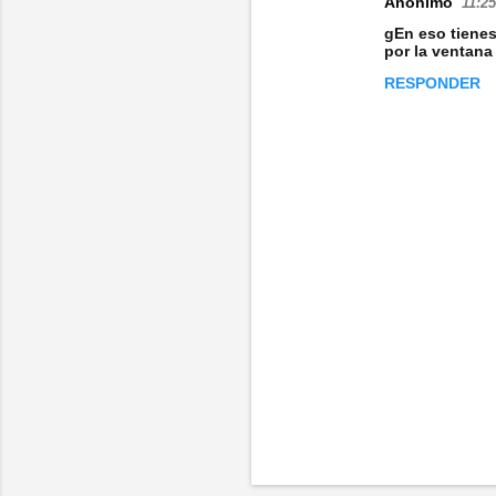
Anónimo
11:25
gEn eso tienes
por la ventana
RESPONDER
P
u
b