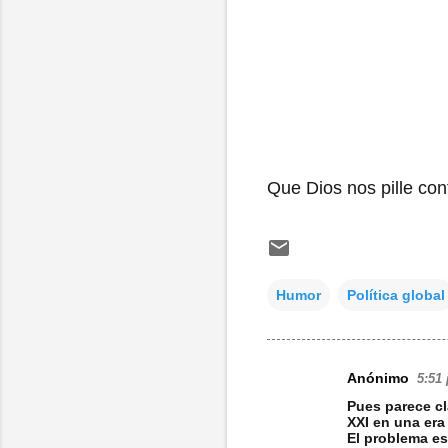
Que Dios nos pille co
Humor
Política global
Anónimo
5:51 
C
Pues parece cl
o
XXI en una era
El problema e
m