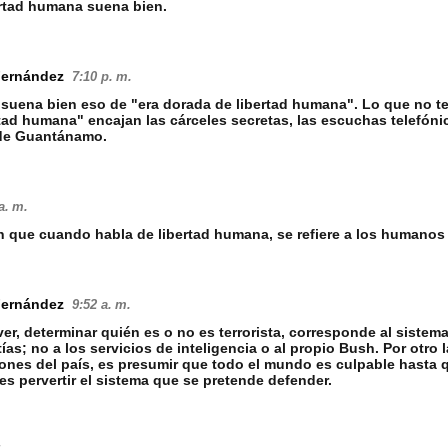
ertad humana suena bien.
Fernández
7:10 p. m.
suena bien eso de "era dorada de libertad humana". Lo que no t
rtad humana" encajan las cárceles secretas, las escuchas telefóni
 de Guantánamo.
a. m.
n que cuando habla de libertad humana, se refiere a los humanos 
Fernández
9:52 a. m.
er, determinar quién es o no es terrorista, corresponde al sistema 
ías; no a los servicios de inteligencia o al propio Bush. Por otro
ones del país, es presumir que todo el mundo es culpable hasta 
 es pervertir el sistema que se pretende defender.