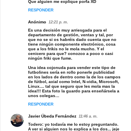
Que alguien me explique porfa XD
e
RESPONDER
n
Anónimo
12:21 p. m.
t
Es una decisión muy arriesgada para el
a
departamento de gestión, ventas y tal, por
que no se si os habréis dado cuenta que no
r
tiene ningún componente electrónico, cosa
i
que a los frikis no le mola mucho. Y el
cenicero para que? conozco a poco o casi
o
ningún friki que fume.
s
Una idea cojonuda para vender este tipo de
futbolines sería en rollo ponerle publicidad
en los lados de dentro como la de los campos
de fútbol, axial como Intel, N-vidia, Microsoft,
Linux.... tal que seguro que les mola mas la
idea!!! Esta foto la guardo para enseñársela a
unos colegas…
RESPONDER
Javier Úbeda Fernández
11:46 a. m.
Todero: yo todavía me lo estoy preguntando.
A ver si alguien nos lo explica a los dos... jeje