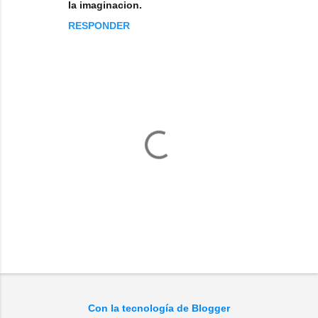
la imaginacion.
RESPONDER
P
u
b
l
Con la tecnología de Blogger
i