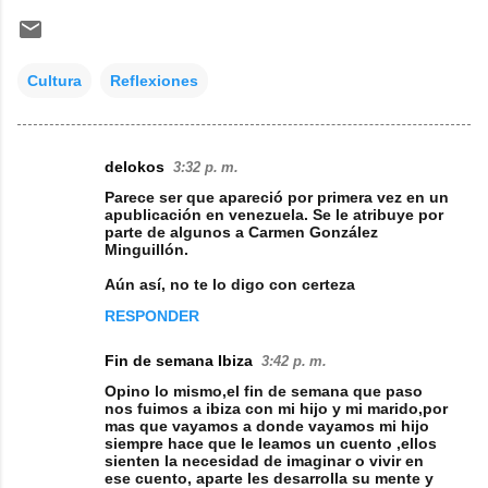
Cultura
Reflexiones
delokos
3:32 p. m.
C
Parece ser que apareció por primera vez en un
o
apublicación en venezuela. Se le atribuye por
parte de algunos a Carmen González
m
Minguillón.
e
Aún así, no te lo digo con certeza
n
RESPONDER
t
Fin de semana Ibiza
a
3:42 p. m.
Opino lo mismo,el fin de semana que paso
r
nos fuimos a ibiza con mi hijo y mi marido,por
i
mas que vayamos a donde vayamos mi hijo
siempre hace que le leamos un cuento ,ellos
o
sienten la necesidad de imaginar o vivir en
ese cuento, aparte les desarrolla su mente y
s